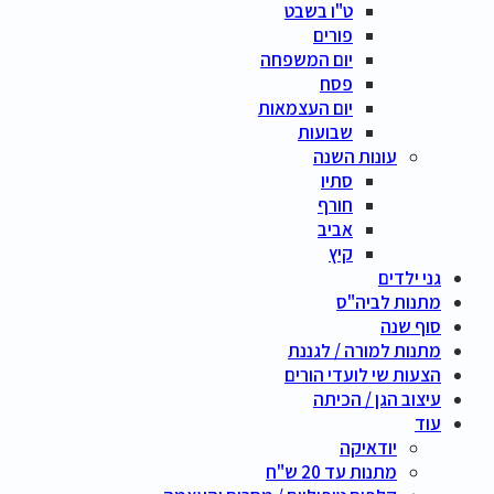
ט"ו בשבט
פורים
יום המשפחה
פסח
יום העצמאות
שבועות
עונות השנה
סתיו
חורף
אביב
קיץ
גני ילדים
מתנות לביה"ס
סוף שנה
מתנות למורה / לגננת
הצעות שי לועדי הורים
עיצוב הגן / הכיתה
עוד
יודאיקה
מתנות עד 20 ש"ח