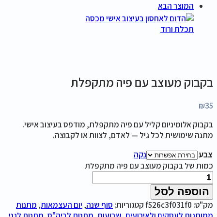
המוצר הבא
בקבוק מעוצב עם פיה מתקפלת
₪
35
בקבוק אלומיניום קליל עם פיה מתקפלת, מודפס בעיצוב אישי.
מתנה שימושית לכל גיל — לאדם, לצוות או לקבוצה.
צבע
נקה
כמות של בקבוק מעוצב עם פיה מתקפלת
הוספה לסל
מק"ט:
f526c3f031f0
קטגוריות:
סוף שנה
,
יום העצמאות
,
מתנות
ממותגות לעסקים ולאירועים
,
שבועות
,
מתנות לביה"ס
,
מתנות לגני