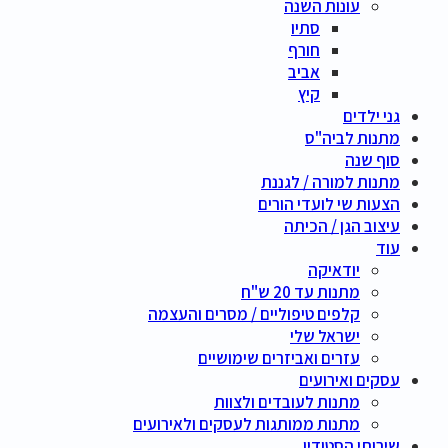
עונות השנה
סתיו
חורף
אביב
קיץ
גני ילדים
מתנות לביה"ס
סוף שנה
מתנות למורה / לגננת
הצעות שי לועדי הורים
עיצוב הגן / הכיתה
עוד
יודאיקה
מתנות עד 20 ש"ח
קלפים טיפוליים / מסרים והעצמה
ישראל שלי
עזרים ואביזרים שימושיים
עסקים ואירועים
מתנות לעובדים ולצוות
מתנות ממותגות לעסקים ולאירועים
שירותי הסטודיו