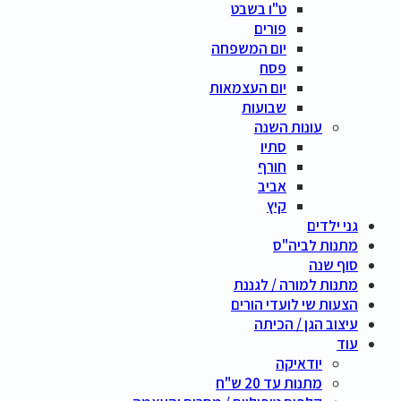
ט"ו בשבט
פורים
יום המשפחה
פסח
יום העצמאות
שבועות
עונות השנה
סתיו
חורף
אביב
קיץ
גני ילדים
מתנות לביה"ס
סוף שנה
מתנות למורה / לגננת
הצעות שי לועדי הורים
עיצוב הגן / הכיתה
עוד
יודאיקה
מתנות עד 20 ש"ח