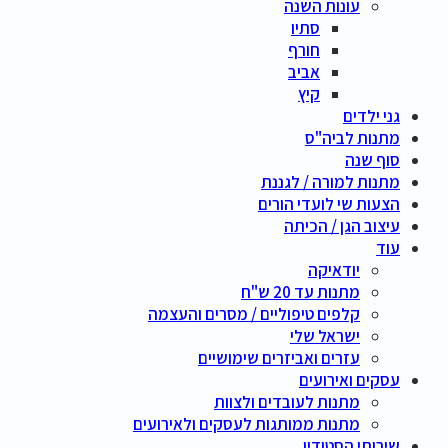
עונות השנה
סתיו
חורף
אביב
קיץ
גני ילדים
מתנות לביה"ס
סוף שנה
מתנות למורה / לגננת
הצעות שי לועדי הורים
עיצוב הגן / הכיתה
עוד
יודאיקה
מתנות עד 20 ש"ח
קלפים טיפוליים / מסרים והעצמה
ישראל שלי
עזרים ואביזרים שימושיים
עסקים ואירועים
מתנות לעובדים ולצוות
מתנות ממותגות לעסקים ולאירועים
שירותי הסטודיו