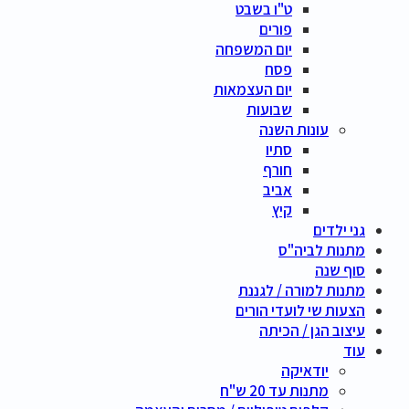
ט"ו בשבט
פורים
יום המשפחה
פסח
יום העצמאות
שבועות
עונות השנה
סתיו
חורף
אביב
קיץ
גני ילדים
מתנות לביה"ס
סוף שנה
מתנות למורה / לגננת
הצעות שי לועדי הורים
עיצוב הגן / הכיתה
עוד
יודאיקה
מתנות עד 20 ש"ח