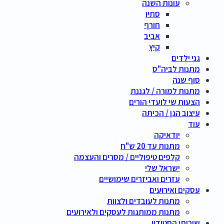
עונות השנה
סתיו
חורף
אביב
קיץ
גני ילדים
מתנות לביה"ס
סוף שנה
מתנות למורה / לגננת
הצעות שי לועדי הורים
עיצוב הגן / הכיתה
עוד
יודאיקה
מתנות עד 20 ש"ח
קלפים טיפוליים / מסרים והעצמה
ישראל שלי
עזרים ואביזרים שימושיים
עסקים ואירועים
מתנות לעובדים ולצוות
מתנות ממותגות לעסקים ולאירועים
שירותי הסטודיו