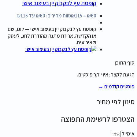
קופסת עץ לבקבוק יין בעיצוב אישי
60
₪
–
115
₪
טווח מחירים: ⁦₪60⁩ עד ⁦₪115⁩
קופסת עץ לבקבוק יין בעיצוב אישי — לוגו, שם
או הקדשה. אריזת מתנה מהודרת לחג, לעסק
ולאירועים.
סוף התוכן
הגעת לקצה; איו יותר פוסטים.
פוסטים קודמים →
סינון לפי מחיר
הצטרפו לרשימת התפוצה
אימייל