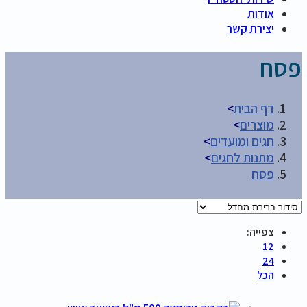
אודות
יצירת קשר
פסח
דף הבית
>
מוצרים
>
חגים ומועדים
>
מתנות לחגים
>
פסח
צפייה:
12
24
הכל