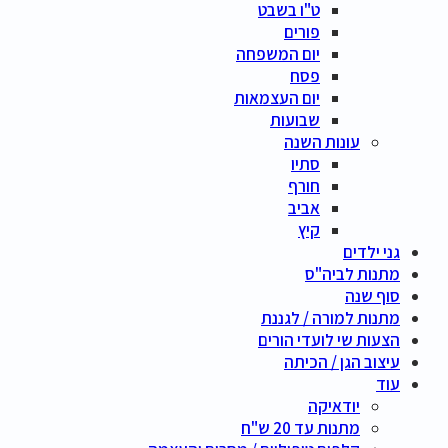
ט"ו בשבט
פורים
יום המשפחה
פסח
יום העצמאות
שבועות
עונות השנה
סתיו
חורף
אביב
קיץ
גני ילדים
מתנות לביה"ס
סוף שנה
מתנות למורה / לגננת
הצעות שי לועדי הורים
עיצוב הגן / הכיתה
עוד
יודאיקה
מתנות עד 20 ש"ח