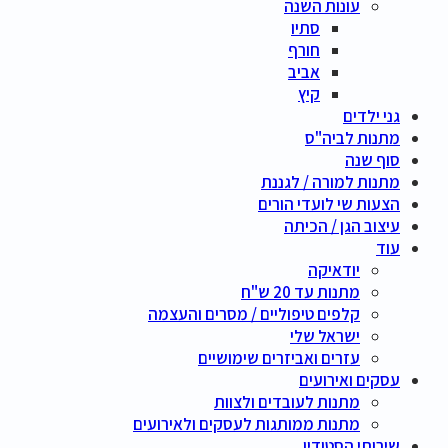
עונות השנה
סתיו
חורף
אביב
קיץ
גני ילדים
מתנות לביה"ס
סוף שנה
מתנות למורה / לגננת
הצעות שי לועדי הורים
עיצוב הגן / הכיתה
עוד
יודאיקה
מתנות עד 20 ש"ח
קלפים טיפוליים / מסרים והעצמה
ישראל שלי
עזרים ואביזרים שימושיים
עסקים ואירועים
מתנות לעובדים ולצוות
מתנות ממותגות לעסקים ולאירועים
שירותי הסטודיו